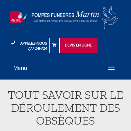
APPELEZ-NOUS
DEVIS EN LIGNE
7J/7 24H/24
Menu
Toggle
navigati
TOUT SAVOIR SUR LE
DÉROULEMENT DES
OBSÈQUES