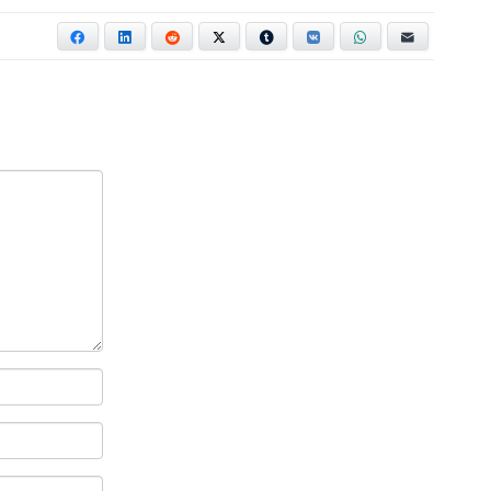
Facebook
LinkedIn
Reddit
X
Tumblr
VKontakte
WhatsApp
E-mail