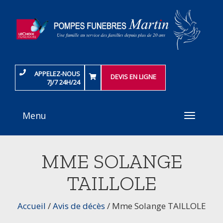
APPELEZ-NOUS
DEVIS EN LIGNE
7J/7 24H/24
Menu
Toggle
navigati
MME SOLANGE
TAILLOLE
Accueil
/
Avis de décès
/
Mme Solange TAILLOLE