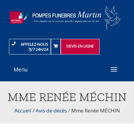
APPELEZ-NOUS
DEVIS EN LIGNE
7J/7 24H/24
Menu
Toggle
navigati
MME RENÉE MÉCHIN
Accueil
/
Avis de décès
/
Mme Renée MÉCHIN