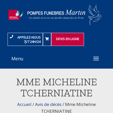
APPELEZ-NOUS
DEVIS EN LIGNE
7J/7 24H/24
Menu
Toggle
navigati
MME MICHELINE
TCHERNIATINE
Accueil
/
Avis de décès
/
Mme Micheline
TCHERNIATINE