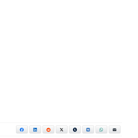
Facebook
LinkedIn
Reddit
X
Tumblr
VKontakte
WhatsApp
E-mail