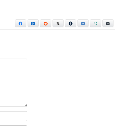
Facebook
LinkedIn
Reddit
X
Tumblr
VKontakte
WhatsApp
E-mail