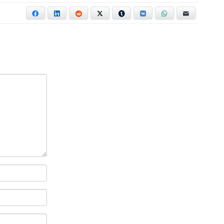
Facebook
LinkedIn
Reddit
X
Tumblr
VKontakte
WhatsApp
E-mail