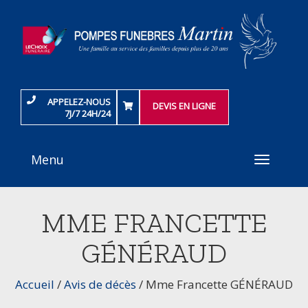
APPELEZ-NOUS
DEVIS EN LIGNE
7J/7 24H/24
Menu
Toggle
navigati
MME FRANCETTE
GÉNÉRAUD
Accueil
/
Avis de décès
/
Mme Francette GÉNÉRAUD