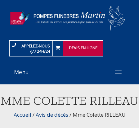
APPELEZ-NOUS
DEVIS EN LIGNE
7J/7 24H/24
Menu
Toggle
navigati
MME COLETTE RILLEAU
Accueil
/
Avis de décès
/
Mme Colette RILLEAU