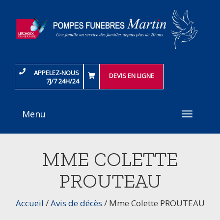
APPELEZ-NOUS
DEVIS EN LIGNE
7J/7 24H/24
Menu
Toggle
navigati
MME COLETTE
PROUTEAU
Accueil
/
Avis de décès
/
Mme Colette PROUTEAU