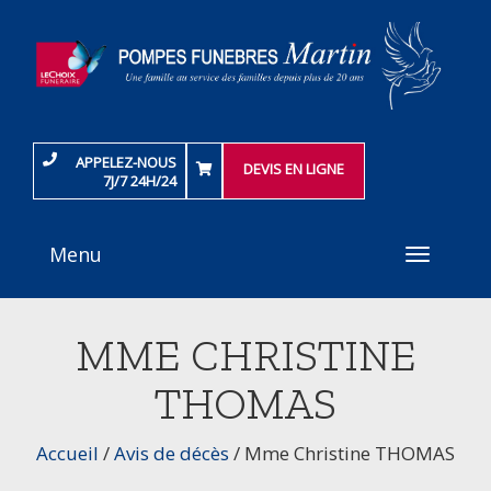
APPELEZ-NOUS
DEVIS EN LIGNE
7J/7 24H/24
Menu
Toggle
navigati
MME CHRISTINE
THOMAS
Accueil
/
Avis de décès
/
Mme Christine THOMAS