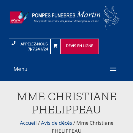
APPELEZ-NOUS
DEVIS EN LIGNE
7J/7 24H/24
Menu
Toggle
navigati
MME CHRISTIANE
PHELIPPEAU
Accueil
/
Avis de décès
/
Mme Christiane
PHELIPPEAU