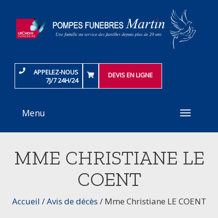
APPELEZ-NOUS
DEVIS EN LIGNE
7J/7 24H/24
Menu
Toggle
navigati
MME CHRISTIANE LE
COENT
Accueil
/
Avis de décès
/
Mme Christiane LE COENT