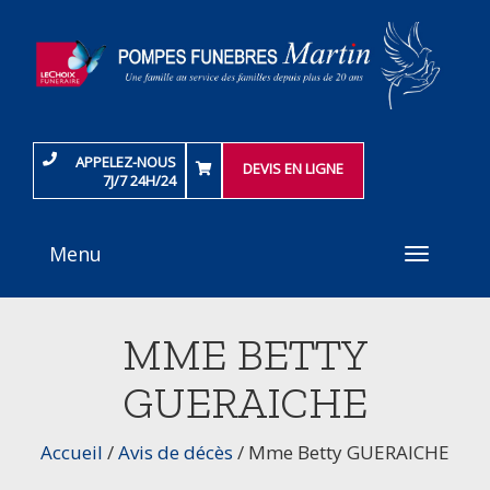
APPELEZ-NOUS
DEVIS EN LIGNE
7J/7 24H/24
Menu
Toggle
navigati
MME BETTY
GUERAICHE
Accueil
/
Avis de décès
/
Mme Betty GUERAICHE