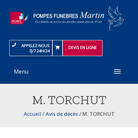
APPELEZ-NOUS
DEVIS EN LIGNE
7J/7 24H/24
Menu
Toggle
navigati
M. TORCHUT
Accueil
/
Avis de décès
/
M. TORCHUT