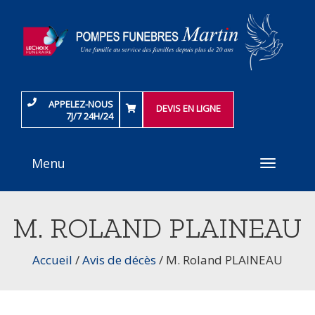
APPELEZ-NOUS
DEVIS EN LIGNE
7J/7 24H/24
Menu
Toggle
navigati
M. ROLAND PLAINEAU
Accueil
/
Avis de décès
/
M. Roland PLAINEAU