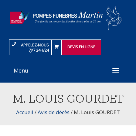
APPELEZ-NOUS
DEVIS EN LIGNE
7J/7 24H/24
Menu
Toggle
navigati
M. LOUIS GOURDET
Accueil
/
Avis de décès
/
M. Louis GOURDET