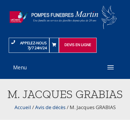
APPELEZ-NOUS
DEVIS EN LIGNE
7J/7 24H/24
Menu
Toggle
navigati
M. JACQUES GRABIAS
Accueil
/
Avis de décès
/
M. Jacques GRABIAS