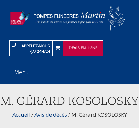
APPELEZ-NOUS
DEVIS EN LIGNE
7J/7 24H/24
Menu
Toggle
navigati
M. GÉRARD KOSOLOSKY
Accueil
/
Avis de décès
/
M. Gérard KOSOLOSKY