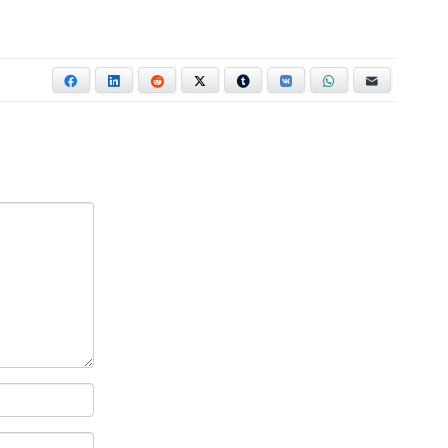
Facebook
LinkedIn
Reddit
X
Tumblr
VKontakte
WhatsApp
E-mail