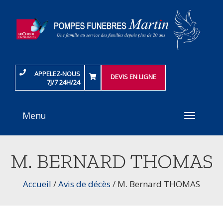
APPELEZ-NOUS
DEVIS EN LIGNE
7J/7 24H/24
Menu
Toggle
navigati
M. BERNARD THOMAS
Accueil
/
Avis de décès
/
M. Bernard THOMAS