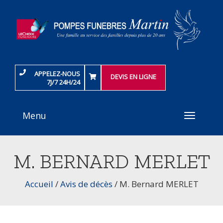
APPELEZ-NOUS
DEVIS EN LIGNE
7J/7 24H/24
Menu
Toggle
navigati
M. BERNARD MERLET
Accueil
/
Avis de décès
/
M. Bernard MERLET