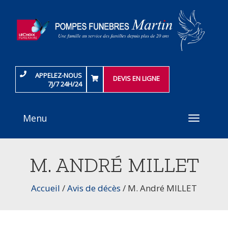
APPELEZ-NOUS
DEVIS EN LIGNE
7J/7 24H/24
Menu
Toggle
navigati
M. ANDRÉ MILLET
Accueil
/
Avis de décès
/
M. André MILLET