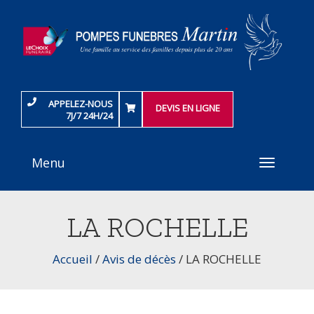
APPELEZ-NOUS
DEVIS EN LIGNE
7J/7 24H/24
Menu
Toggle
navigati
LA ROCHELLE
Accueil
/
Avis de décès
/
LA ROCHELLE