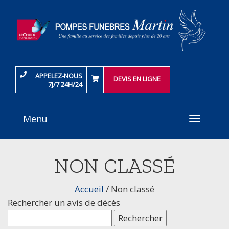
APPELEZ-NOUS
DEVIS EN LIGNE
7J/7 24H/24
Menu
Toggle
navigati
NON CLASSÉ
Accueil
/ Non classé
Rechercher un avis de décès