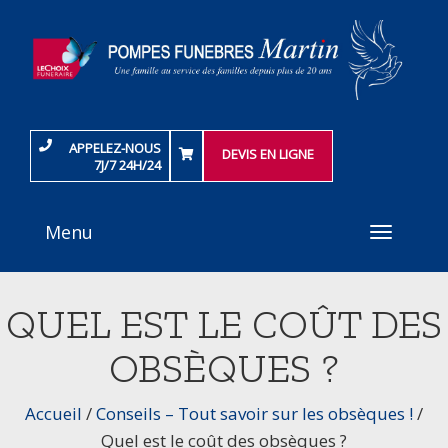
APPELEZ-NOUS
DEVIS EN LIGNE
7J/7 24H/24
Menu
Toggle
navigati
QUEL EST LE COÛT DES
OBSÈQUES ?
Accueil
/
Conseils – Tout savoir sur les obsèques !
/
Quel est le coût des obsèques ?