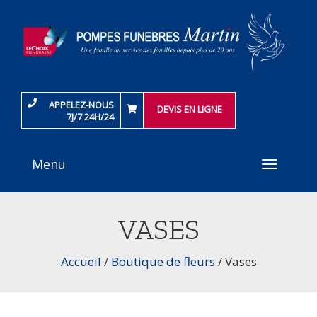
APPELEZ-NOUS
DEVIS EN LIGNE
7J/7 24H/24
Menu
Toggle
navigati
VASES
Accueil
/
Boutique de fleurs
/
Vases