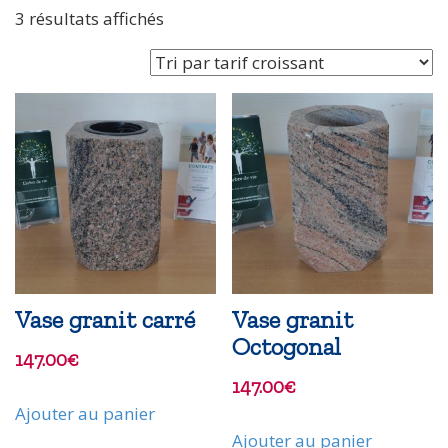
Trié
3 résultats affichés
par
prix
croissant
Vase granit carré
Vase granit
Octogonal
147.00
€
147.00
€
Ajouter au panier
Ajouter au panier