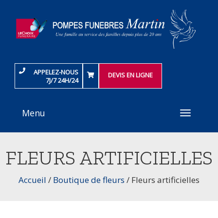
APPELEZ-NOUS
DEVIS EN LIGNE
7J/7 24H/24
Menu
Toggle
navigati
FLEURS ARTIFICIELLES
Accueil
/
Boutique de fleurs
/
Fleurs artificielles