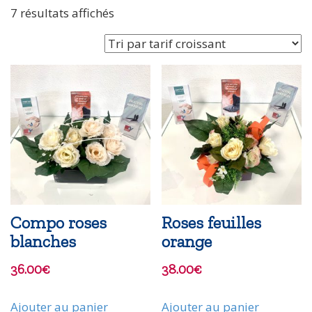
Trié
7 résultats affichés
par
prix
croissant
Compo roses
Roses feuilles
blanches
orange
36.00
€
38.00
€
Ajouter au panier
Ajouter au panier