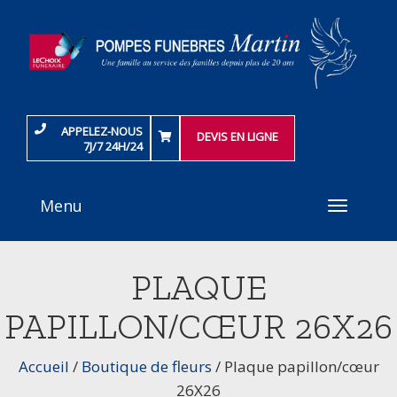
APPELEZ-NOUS
DEVIS EN LIGNE
7J/7 24H/24
Menu
Toggle
navigati
PLAQUE
PAPILLON/CŒUR 26X26
Accueil
/
Boutique de fleurs
/
Plaque papillon/cœur
26X26