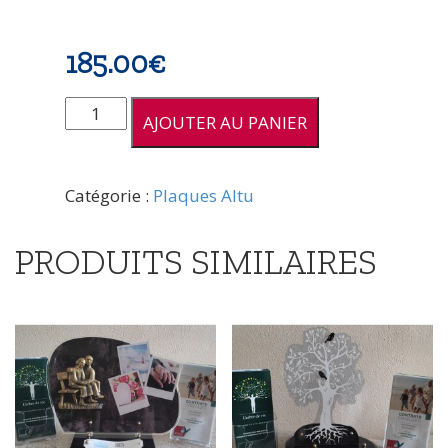
185.00
€
quantité
AJOUTER AU PANIER
de
Plaque
papillon/cœur
Catégorie :
Plaques Altu
26X26
PRODUITS SIMILAIRES