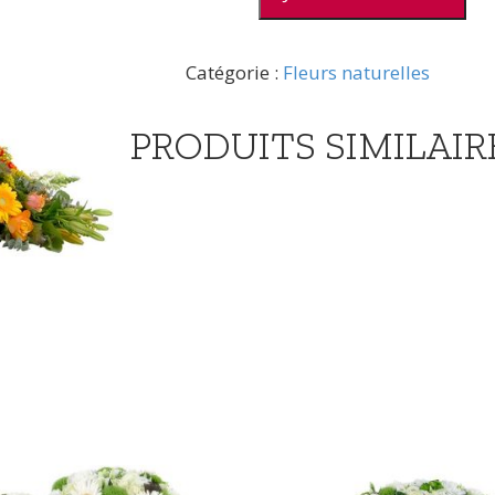
de
Raquette
colorée
Catégorie :
Fleurs naturelles
PRODUITS SIMILAIR