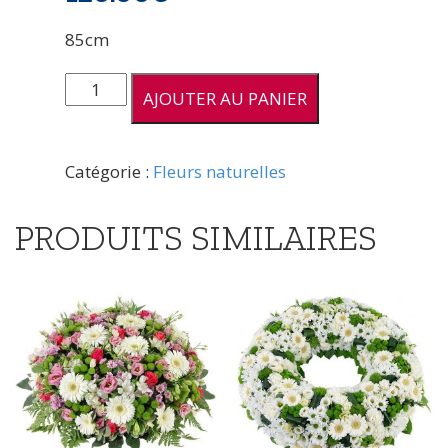
85cm
quantité
AJOUTER AU PANIER
de
Gerbe
piquée
Catégorie :
Fleurs naturelles
pastel
PRODUITS SIMILAIRES