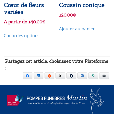
Cœur de fleurs
Coussin conique
variées
120.00
€
A partir de
140.00
€
Ajouter au panier
Ce
Choix des options
produit
a
plusieurs
variations.
Partagez cet article, choisissez votre Plateforme
Les
:
options
Facebook
LinkedIn
Reddit
X
Tumblr
VKontakte
WhatsApp
E-mai
peuvent
être
choisies
sur
la
page