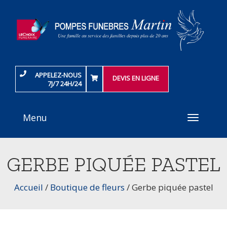
APPELEZ-NOUS
DEVIS EN LIGNE
7J/7 24H/24
Menu
Toggle
navigati
GERBE PIQUÉE PASTEL
Accueil
/
Boutique de fleurs
/
Gerbe piquée pastel